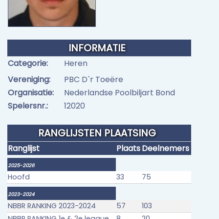
INFORMATIE
Categorie:
Heren
Vereniging:
PBC D`r Toeëre
Organisatie:
Nederlandse Poolbiljart Bond
Spelersnr.:
12020
RANGLIJSTEN PLAATSING
Ranglijst
Plaats
Deelnemers
2025-2026
Hoofd
33
75
2023-2024
NBBR RANKING 2023-2024
57
103
NBBR RANKING 1e & 2e league
8
20