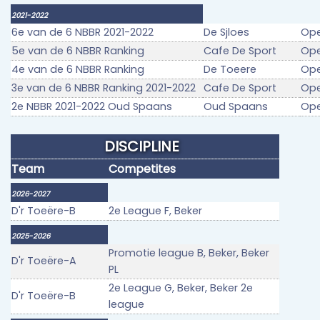
2021-2022
6e van de 6 NBBR 2021-2022
De Sjloes
Op
5e van de 6 NBBR Ranking
Cafe De Sport
Op
4e van de 6 NBBR Ranking
De Toeere
Op
3e van de 6 NBBR Ranking 2021-2022
Cafe De Sport
Op
2e NBBR 2021-2022 Oud Spaans
Oud Spaans
Op
DISCIPLINE
Team
Competites
2026-2027
D'r Toeëre-B
2e League F, Beker
2025-2026
Promotie league B, Beker, Beker
D'r Toeëre-A
PL
2e League G, Beker, Beker 2e
D'r Toeëre-B
league