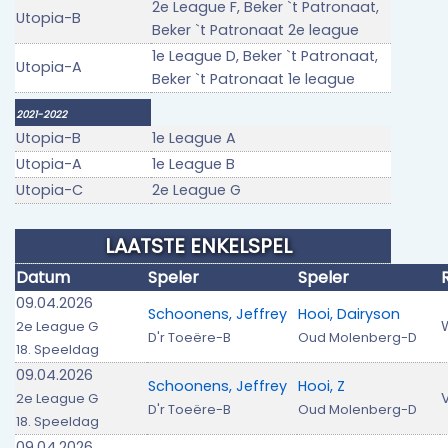
2e League F, Beker `t Patronaat,
Utopia-B
Beker `t Patronaat 2e league
1e League D, Beker `t Patronaat,
Utopia-A
Beker `t Patronaat 1e league
2021-2022
Utopia-B
1e League A
Utopia-A
1e League B
Utopia-C
2e League G
LAATSTE ENKELSPEL
Datum
Speler
Speler
09.04.2026
Schoonens, Jeffrey
Hooi, Dairyson
2e League G
D'r Toeëre-B
Oud Molenberg-D
18. Speeldag
09.04.2026
Schoonens, Jeffrey
Hooi, Z
V
2e League G
D'r Toeëre-B
Oud Molenberg-D
18. Speeldag
09.04.2026