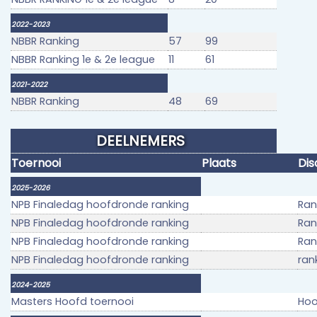
2022-2023
NBBR Ranking
57
99
NBBR Ranking 1e & 2e league
11
61
2021-2022
NBBR Ranking
48
69
DEELNEMERS
Toernooi
Plaats
Dis
2025-2026
NPB Finaledag hoofdronde ranking
Ran
NPB Finaledag hoofdronde ranking
Ran
NPB Finaledag hoofdronde ranking
Ran
NPB Finaledag hoofdronde ranking
ran
2024-2025
Masters Hoofd toernooi
Hoo