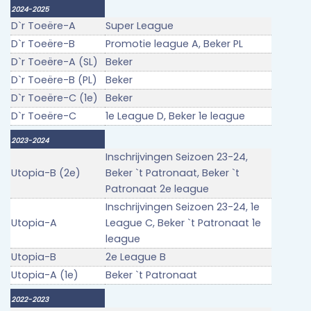
2024-2025
D`r Toeëre-A
Super League
D`r Toeëre-B
Promotie league A, Beker PL
D`r Toeëre-A (SL)
Beker
D`r Toeëre-B (PL)
Beker
D`r Toeëre-C (1e)
Beker
D`r Toeëre-C
1e League D, Beker 1e league
2023-2024
Inschrijvingen Seizoen 23-24,
Utopia-B (2e)
Beker `t Patronaat, Beker `t
Patronaat 2e league
Inschrijvingen Seizoen 23-24, 1e
Utopia-A
League C, Beker `t Patronaat 1e
league
Utopia-B
2e League B
Utopia-A (1e)
Beker `t Patronaat
2022-2023