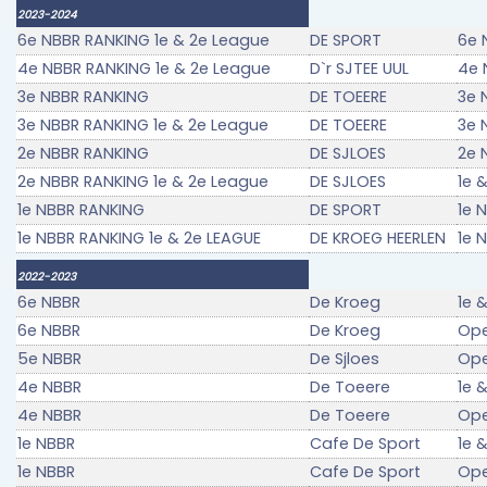
2023-2024
6e NBBR RANKING 1e & 2e League
DE SPORT
6e 
4e NBBR RANKING 1e & 2e League
D`r SJTEE UUL
4e 
3e NBBR RANKING
DE TOEERE
3e 
3e NBBR RANKING 1e & 2e League
DE TOEERE
3e 
2e NBBR RANKING
DE SJLOES
2e 
2e NBBR RANKING 1e & 2e League
DE SJLOES
1e 
1e NBBR RANKING
DE SPORT
1e 
1e NBBR RANKING 1e & 2e LEAGUE
DE KROEG HEERLEN
1e 
2022-2023
6e NBBR
De Kroeg
1e 
6e NBBR
De Kroeg
Op
5e NBBR
De Sjloes
Op
4e NBBR
De Toeere
1e 
4e NBBR
De Toeere
Op
1e NBBR
Cafe De Sport
1e 
1e NBBR
Cafe De Sport
Op