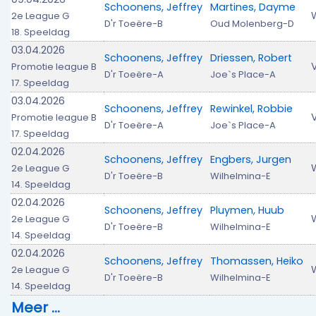
Schoonens, Jeffrey
Martines, Dayme
2e League G
D'r Toeëre-B
Oud Molenberg-D
18. Speeldag
03.04.2026
Schoonens, Jeffrey
Driessen, Robert
V
Promotie league B
D'r Toeëre-A
Joe`s Place-A
17. Speeldag
03.04.2026
Schoonens, Jeffrey
Rewinkel, Robbie
V
Promotie league B
D'r Toeëre-A
Joe`s Place-A
17. Speeldag
02.04.2026
Schoonens, Jeffrey
Engbers, Jurgen
2e League G
D'r Toeëre-B
Wilhelmina-E
14. Speeldag
02.04.2026
Schoonens, Jeffrey
Pluymen, Huub
2e League G
D'r Toeëre-B
Wilhelmina-E
14. Speeldag
02.04.2026
Schoonens, Jeffrey
Thomassen, Heiko
2e League G
D'r Toeëre-B
Wilhelmina-E
14. Speeldag
Meer …