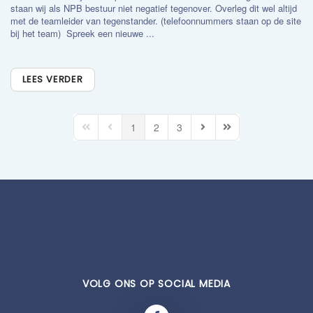
staan wij als NPB bestuur niet negatief tegenover. Overleg dit wel altijd
met de teamleider van tegenstander. (telefoonnummers staan op de site
bij het team) Spreek een nieuwe ...
LEES VERDER
1
2
3
First Page
Previous Page
Next Page
Last Page
VOLG ONS OP SOCIAL MEDIA