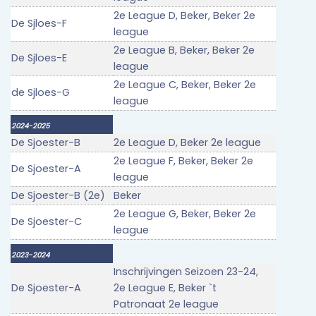
2e League D, Beker, Beker 2e
De Sjloes-F
league
2e League B, Beker, Beker 2e
De Sjloes-E
league
2e League C, Beker, Beker 2e
de Sjloes-G
league
2024-2025
De Sjoester-B
2e League D, Beker 2e league
2e League F, Beker, Beker 2e
De Sjoester-A
league
De Sjoester-B (2e)
Beker
2e League G, Beker, Beker 2e
De Sjoester-C
league
2023-2024
Inschrijvingen Seizoen 23-24,
De Sjoester-A
2e League E, Beker `t
Patronaat 2e league