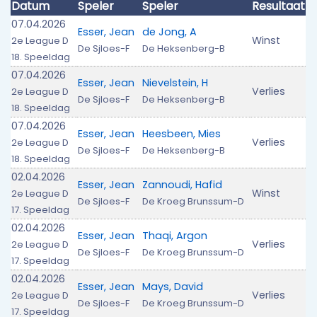
Datum
Speler
Speler
Resultaat
07.04.2026
Esser, Jean
de Jong, A
Winst
2e League D
De Sjloes-F
De Heksenberg-B
18. Speeldag
07.04.2026
Esser, Jean
Nievelstein, H
Verlies
2e League D
De Sjloes-F
De Heksenberg-B
18. Speeldag
07.04.2026
Esser, Jean
Heesbeen, Mies
Verlies
2e League D
De Sjloes-F
De Heksenberg-B
18. Speeldag
02.04.2026
Esser, Jean
Zannoudi, Hafid
Winst
2e League D
De Sjloes-F
De Kroeg Brunssum-D
17. Speeldag
02.04.2026
Esser, Jean
Thaqi, Argon
Verlies
2e League D
De Sjloes-F
De Kroeg Brunssum-D
17. Speeldag
02.04.2026
Esser, Jean
Mays, David
Verlies
2e League D
De Sjloes-F
De Kroeg Brunssum-D
17. Speeldag