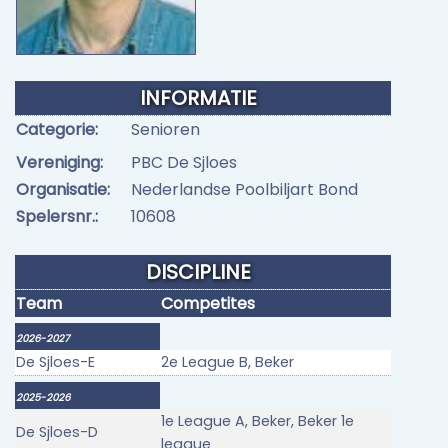
INFORMATIE
Categorie:
Senioren
Vereniging:
PBC De Sjloes
Organisatie:
Nederlandse Poolbiljart Bond
Spelersnr.:
10608
DISCIPLINE
Team
Competites
2026-2027
De Sjloes-E
2e League B, Beker
2025-2026
1e League A, Beker, Beker 1e
De Sjloes-D
league