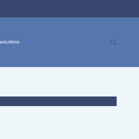
N
HELPDESK