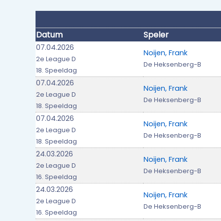
Datum
Speler
07.04.2026
Noijen, Frank
2e League D
De Heksenberg-B
18. Speeldag
07.04.2026
Noijen, Frank
2e League D
De Heksenberg-B
18. Speeldag
07.04.2026
Noijen, Frank
2e League D
De Heksenberg-B
18. Speeldag
24.03.2026
Noijen, Frank
2e League D
De Heksenberg-B
16. Speeldag
24.03.2026
Noijen, Frank
2e League D
De Heksenberg-B
16. Speeldag