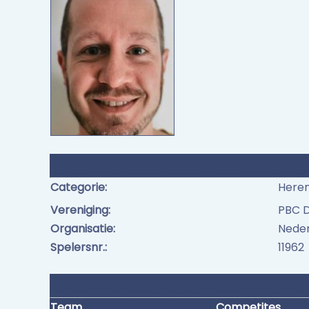
Categorie:
Here
Vereniging:
PBC 
Organisatie:
Neder
Spelersnr.:
11962
Team
Competites