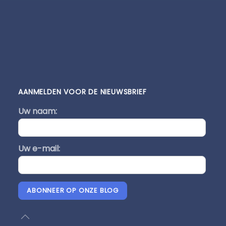
AANMELDEN VOOR DE NIEUWSBRIEF
Uw naam:
Uw e-mail:
ABONNEER OP ONZE BLOG