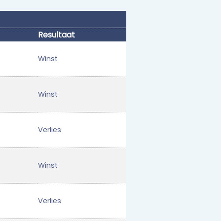
Resultaat
Winst
Winst
Verlies
Winst
Verlies