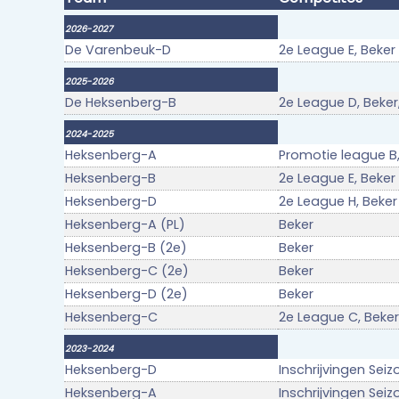
2026-2027
De Varenbeuk-D
2e League E, Beker
2025-2026
De Heksenberg-B
2e League D, Beker
2024-2025
Heksenberg-A
Promotie league B,
Heksenberg-B
2e League E, Beker
Heksenberg-D
2e League H, Beker
Heksenberg-A (PL)
Beker
Heksenberg-B (2e)
Beker
Heksenberg-C (2e)
Beker
Heksenberg-D (2e)
Beker
Heksenberg-C
2e League C, Beker
2023-2024
Heksenberg-D
Inschrijvingen Sei
Heksenberg-A
Inschrijvingen Seiz