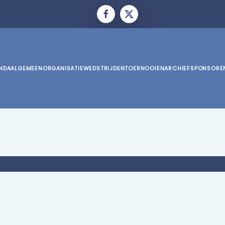
NDA
ALGEMEEN
ORGANISATIE
WEDSTRIJDEN
TOERNOOIEN
ARCHIEF
SPONSORE