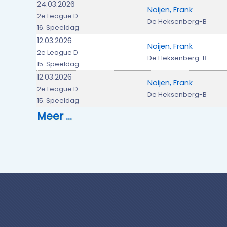
24.03.2026
Noijen, Frank
2e League D
De Heksenberg-B
16. Speeldag
12.03.2026
Noijen, Frank
2e League D
De Heksenberg-B
15. Speeldag
12.03.2026
Noijen, Frank
2e League D
De Heksenberg-B
15. Speeldag
Meer …