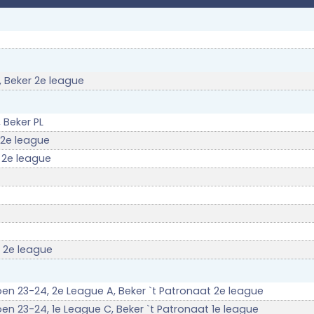
, Beker 2e league
 Beker PL
 2e league
 2e league
 2e league
zoen 23-24, 2e League A, Beker `t Patronaat 2e league
oen 23-24, 1e League C, Beker `t Patronaat 1e league