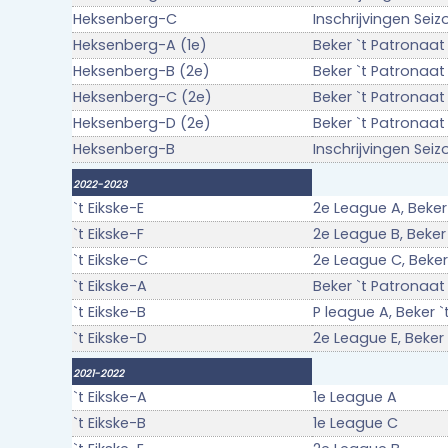
Heksenberg-C
Inschrijvingen Sei
Heksenberg-A (1e)
Beker `t Patronaat
Heksenberg-B (2e)
Beker `t Patronaat
Heksenberg-C (2e)
Beker `t Patronaat
Heksenberg-D (2e)
Beker `t Patronaat
Heksenberg-B
Inschrijvingen Sei
2022-2023
`t Eikske-E
2e League A, Beker
`t Eikske-F
2e League B, Beker
`t Eikske-C
2e League C, Beker
`t Eikske-A
Beker `t Patronaat
`t Eikske-B
P league A, Beker `
`t Eikske-D
2e League E, Beker
2021-2022
`t Eikske-A
1e League A
`t Eikske-B
1e League C