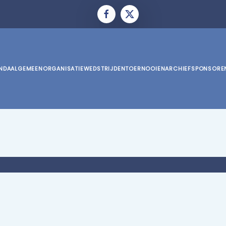
NDA
ALGEMEEN
ORGANISATIE
WEDSTRIJDEN
TOERNOOIEN
ARCHIEF
SPONSORE