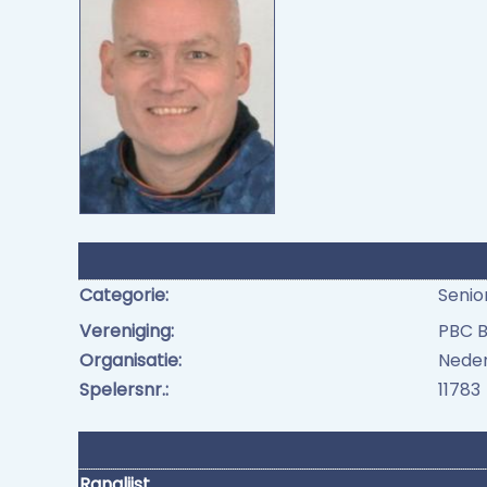
Categorie:
Senio
Vereniging:
PBC B
Organisatie:
Neder
Spelersnr.:
11783
Ranglijst