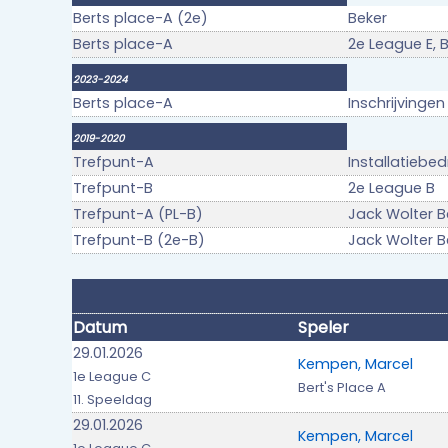
Berts place-A (2e)
Beker
Berts place-A
2e League E, 
2023-2024
Berts place-A
Inschrijvinge
2019-2020
Trefpunt-A
Installatiebe
Trefpunt-B
2e League B
Trefpunt-A (PL-B)
Jack Wolter B
Trefpunt-B (2e-B)
Jack Wolter B
Datum
Speler
29.01.2026
Kempen, Marcel
1e League C
Bert's Place A
11. Speeldag
29.01.2026
Kempen, Marcel