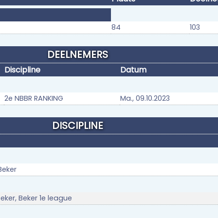
84
103
DEELNEMERS
Discipline
Datum
2e NBBR RANKING
Ma., 09.10.2023
DISCIPLINE
Beker
eker, Beker 1e league