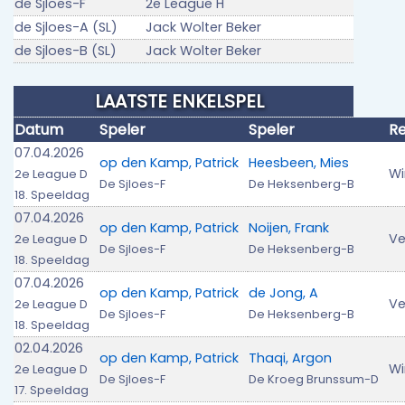
de Sjloes-F
2e League H
de Sjloes-A (SL)
Jack Wolter Beker
de Sjloes-B (SL)
Jack Wolter Beker
LAATSTE ENKELSPEL
Datum
Speler
Speler
Re
07.04.2026
op den Kamp, Patrick
Heesbeen, Mies
Wi
2e League D
De Sjloes-F
De Heksenberg-B
18. Speeldag
07.04.2026
op den Kamp, Patrick
Noijen, Frank
Ve
2e League D
De Sjloes-F
De Heksenberg-B
18. Speeldag
07.04.2026
op den Kamp, Patrick
de Jong, A
Ve
2e League D
De Sjloes-F
De Heksenberg-B
18. Speeldag
02.04.2026
op den Kamp, Patrick
Thaqi, Argon
Wi
2e League D
De Sjloes-F
De Kroeg Brunssum-D
17. Speeldag