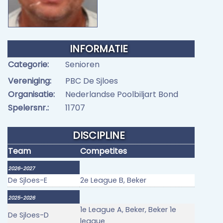
INFORMATIE
Categorie:
Senioren
Vereniging:
PBC De Sjloes
Organisatie:
Nederlandse Poolbiljart Bond
Spelersnr.:
11707
DISCIPLINE
Team
Competites
2026-2027
De Sjloes-E
2e League B, Beker
2025-2026
1e League A, Beker, Beker 1e
De Sjloes-D
league