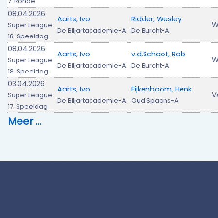
7. Ronde
08.04.2026
Aarts, Ivo
Ridder, Wesley
W
Super League
De Biljartacademie-A
De Burcht-A
18. Speeldag
08.04.2026
Aarts, Ivo
v.d.Schoot, Rob
W
Super League
De Biljartacademie-A
De Burcht-A
18. Speeldag
03.04.2026
Aarts, Ivo
Eijkenboom, Henk
V
Super League
De Biljartacademie-A
Oud Spaans-A
17. Speeldag
Meer …