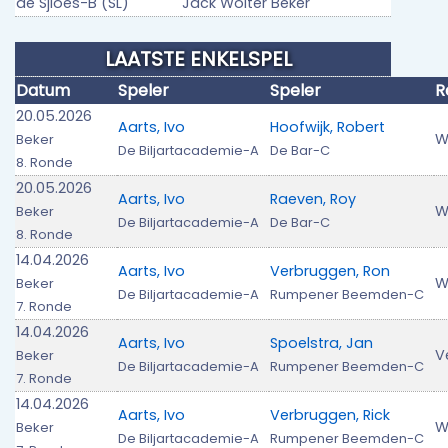
de Sjloes-B (SL)
Jack Wolter Beker
LAATSTE ENKELSPEL
Datum
Speler
Speler
R
20.05.2026
Aarts, Ivo
Hoofwijk, Robert
W
Beker
De Biljartacademie-A
De Bar-C
8. Ronde
20.05.2026
Aarts, Ivo
Raeven, Roy
W
Beker
De Biljartacademie-A
De Bar-C
8. Ronde
14.04.2026
Aarts, Ivo
Verbruggen, Ron
W
Beker
De Biljartacademie-A
Rumpener Beemden-C
7. Ronde
14.04.2026
Aarts, Ivo
Spoelstra, Jan
V
Beker
De Biljartacademie-A
Rumpener Beemden-C
7. Ronde
14.04.2026
Aarts, Ivo
Verbruggen, Rick
W
Beker
De Biljartacademie-A
Rumpener Beemden-C