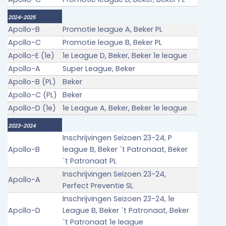
2024-2025
Apollo-B
Promotie league A, Beker PL
Apollo-C
Promotie league B, Beker PL
Apollo-E (1e)
1e League D, Beker, Beker 1e league
Apollo-A
Super League, Beker
Apollo-B (PL)
Beker
Apollo-C (PL)
Beker
Apollo-D (1e)
1e League A, Beker, Beker 1e league
2023-2024
Inschrijvingen Seizoen 23-24, P
Apollo-B
league B, Beker `t Patronaat, Beker
`t Patronaat PL
Inschrijvingen Seizoen 23-24,
Apollo-A
Perfect Preventie SL
Inschrijvingen Seizoen 23-24, 1e
Apollo-D
League B, Beker `t Patronaat, Beker
`t Patronaat 1e league