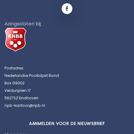
Aangesloten bij:
Postadres:
Nederlandse Poolbiljart Bond
Box G9002
Verdunplein 17
5627SZ Eindhoven
npb-kantoor@npb.nl
AANMELDEN VOOR DE NIEUWSBRIEF