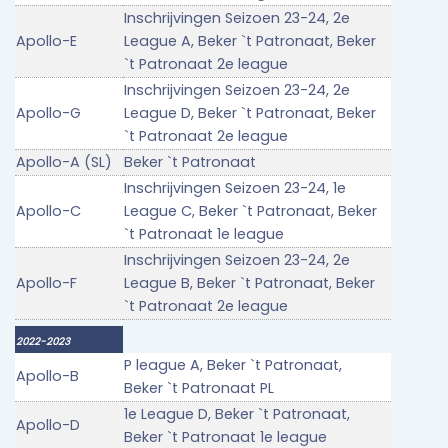
Inschrijvingen Seizoen 23-24, 2e
Apollo-E
League A, Beker `t Patronaat, Beker
`t Patronaat 2e league
Inschrijvingen Seizoen 23-24, 2e
Apollo-G
League D, Beker `t Patronaat, Beker
`t Patronaat 2e league
Apollo-A (SL)
Beker `t Patronaat
Inschrijvingen Seizoen 23-24, 1e
Apollo-C
League C, Beker `t Patronaat, Beker
`t Patronaat 1e league
Inschrijvingen Seizoen 23-24, 2e
Apollo-F
League B, Beker `t Patronaat, Beker
`t Patronaat 2e league
2022-2023
P league A, Beker `t Patronaat,
Apollo-B
Beker `t Patronaat PL
1e League D, Beker `t Patronaat,
Apollo-D
Beker `t Patronaat 1e league