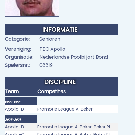
INFORMATIE
Categorie:
Senioren
Vereniging:
PBC Apollo
Organisatie:
Nederlandse Poolbiljart Bond
Spelersnr.:
08819
DISCIPLINE
Team
Competites
2026-2027
Apollo-B
Promotie League A, Beker
2025-2026
Apollo-B
Promotie league A, Beker, Beker PL
Apollo-C
Promotie league B, Beker, Beker PL