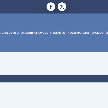
NDA
ALGEMEEN
ORGANISATIE
WEDSTRIJDEN
TOERNOOIEN
ARCHIEF
SPONSORE