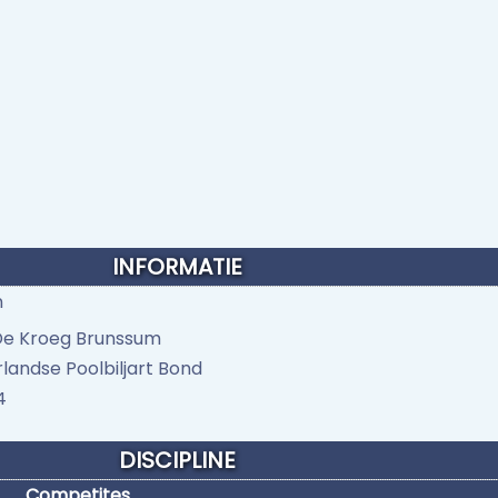
INFORMATIE
n
De Kroeg Brunssum
landse Poolbiljart Bond
4
DISCIPLINE
Competites