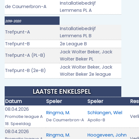
Installatiebedrijf
de Caumerbron-A
Lemmens PL A
2019-2020
Installatiebedrijf
Trefpunt-A
Lemmens PL B
Trefpunt-B
2e League B
Jack Wolter Beker, Jack
Trefpunt-A (PL-B)
Wolter Beker PL
Jack Wolter Beker, Jack
Trefpunt-B (2e-B)
Wolter Beker 2e league
LAATSTE ENKELSPEL
Datum
Speler
Speler
Res
08.04.2026
Ringma, M.
Schlangen, Wiel
Verl
Promotie league A
De Caumerbron-A
Apollo-B
18. Speeldag
08.04.2026
Ringma, M.
Hoogeveen, John
Verl
Promotie league A