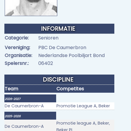
INFORMATIE
Categorie:
Senioren
Vereniging:
PBC De Caumerbron
Organisatie:
Nederlandse Poolbiljart Bond
Spelersnr.:
06402
DISCIPLINE
Team
Competites
2026-2027
De Caumerbron-A
Promotie League A, Beker
2025-2026
Promotie league A, Beker,
De Caumerbron-A
Beker PL