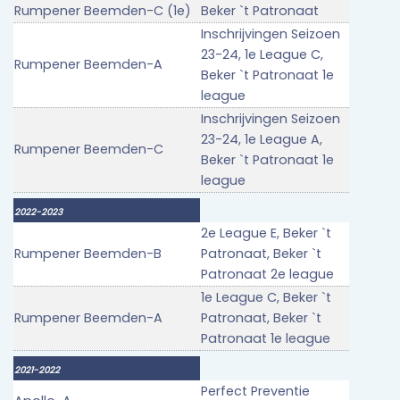
Rumpener Beemden-C (1e)
Beker `t Patronaat
Inschrijvingen Seizoen
23-24, 1e League C,
Rumpener Beemden-A
Beker `t Patronaat 1e
league
Inschrijvingen Seizoen
23-24, 1e League A,
Rumpener Beemden-C
Beker `t Patronaat 1e
league
2022-2023
2e League E, Beker `t
Rumpener Beemden-B
Patronaat, Beker `t
Patronaat 2e league
1e League C, Beker `t
Rumpener Beemden-A
Patronaat, Beker `t
Patronaat 1e league
2021-2022
Perfect Preventie