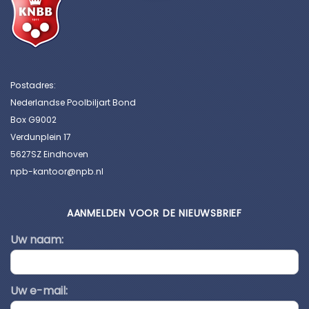
Postadres:
Nederlandse Poolbiljart Bond
Box G9002
Verdunplein 17
5627SZ Eindhoven
npb-kantoor@npb.nl
AANMELDEN VOOR DE NIEUWSBRIEF
Uw naam:
Uw e-mail: