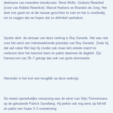
deelname van meerdere introducees: René Wolfs, Giuliano Rewinkel
(zoon van Robbie Rewinkel), Marcel Hurkens en Brandon de Jong. Het
doet ons goed om al die nieuwe gezichten te zien en het is overbodig
om te zeggen dat we hopen dat ze definitief aanhaken.
Spoiler alert: de winnaar van deze ranking is
Roy Gerards. Het was niet
voor het eerst een indrukwekkende prestatie van Roy Gerards. Zoals hij
dat wel vaker flikt liep hij zonder ook maar één enkele match te
verliezen door het toernooi heen en pakte daarmee de dagtitel. Zijn
framescore van 35–7 getuigt dan ook van grote dominantie.
Hieronder in het kort een terugblik op deze ranking⤵️
De meest opmerkelijke verrassing was de winst van Stijn Timmermans
op de gelouterde Patrick Savelberg. Hij piekte ook nog eens op hill-hill
en pakte een fraaie 3–2 overwinning.