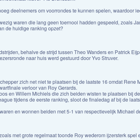
genoeg deelnemers om voorrondes te kunnen spelen, waardoor ied
wezig waren die lang geen toernooi hadden gespeeld, zoals J
n de huidige ranking opzet?
strijden, behalve de strijd tussen Theo Wanders en Patrick Eij
rliezersronde naar huis werd gestuurd door Yvo Struver.
chepper zich net niet te plaatsen bij de laatste 16 omdat Ren
wartfinale verloor van Roy Gerards.
os en Willem Michiels die zich beiden wisten te plaatsen bij de 
ue tijdens de eerste ranking, sloot de finaledag af bij de laats
m waren en wonnen beiden met 5-1 van respectievelijk Michael 
oals met grote regelmaat toonde Roy wederom ijzersterk spel en