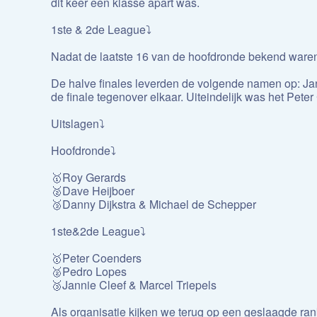
dit keer een klasse apart was.
1ste & 2de League⤵️
Nadat de laatste 16 van de hoofdronde bekend waren
De halve finales leverden de volgende namen op: Ja
de finale tegenover elkaar. Uiteindelijk was het Pet
Uitslagen⤵️
Hoofdronde⤵️
🥇Roy Gerards
🥈Dave Heijboer
🥉Danny Dijkstra & Michael de Schepper
1ste&2de League⤵️
🥇Peter Coenders
🥈Pedro Lopes
🥉Jannie Cleef & Marcel Triepels
Als organisatie kijken we terug op een geslaagde ra