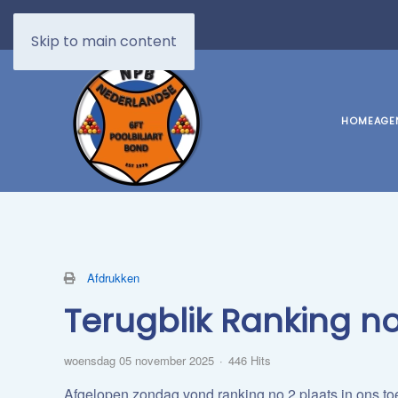
Skip to main content
HOME
AGE
Afdrukken
​Terugblik Ranking no
woensdag 05 november 2025
446 Hits
Afgelopen zondag vond ranking no.2 plaats in ons to