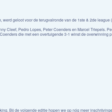
, werd geloot voor de terugvalronde van de 1ste & 2de league 
nny Cleef, Pedro Lopes, Peter Coenders en Marcel Triepels. Pe
er Coenders die met een overtuigende 3-1 winst de overwinning p
nking. Bij de volgende editie hopen we op nóg meer inschrijvi