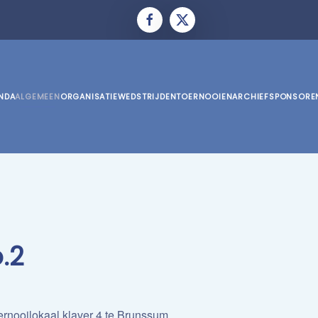
NDA
ALGEMEEN
ORGANISATIE
WEDSTRIJDEN
TOERNOOIEN
ARCHIEF
SPONSORE
.2
ernooilokaal klaver 4 te Brunssum.