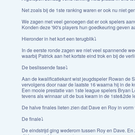
Net zoals bij de 1ste ranking waren er ook nu niet 
We zagen met veel genoegen dat er ook spelers aan
Konden deze '90's players hun goedkeuring geven aa
Hieronder in het kort een terugblik⤵️
In de eerste ronde zagen we niet veel spannende wed
waarbij Patrick aan het kortste eind trok en bij de ve
De beslissende fase⤵️
Aan de kwalificatiekant wist jeugdspeler Rowan de S
vervolgens door naar de laatste 16 waarna hij in de k
Een mooie prestatie van 1ste league spelers Bryan Lo
tevens als winnaar uit de bus kwam in de 1ste&2de leag
De halve finales lieten zien dat Dave en Roy in vor
De finale⤵️
De eindstrijd ging wederom tussen Roy en Dave. En z