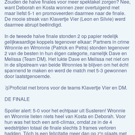
Zouden de halve finales voor meer spektakel zorgen? Nee,
want Deborah en Kosta wonnen zeer overtuigend met
maar liefst 5-1 en promoveerden daarmee naar de finale.
De mooie streak van Klavertje Vier (Leon en Silvie) werd
daarmee abrupt beëindigd.
In de tweede halve finale stonden 2 op papier redelijk
gelijkwaardige koppels tegenover elkaar: Partners in crime
Wronnie en Wrronnie (Patrick en Petra) stonden tegenover
2 van de besten in hun éigen categorie, namelijk Dave en
Melissa (Team DM). Het lukte Dave en Melissa net niet om
in de slipstream van beide Wronnies te blijven om het écht
spannend te maken en werd de match met 5-3 gewonnen
door laatstgenoemde.
🥉Proficiat met brons voor de teams Klavertje Vier en DM.
DE FINALE
Spoiler alert: 5-0 voor het echtpaar uit Susteren! Wronnie
en Wronnie lieten niets heel van Kosta en Deborah. Voor
hun was het toch een anti-climax, omdat ze in de 4
wedstrijden totaal de finale slechts 3 frames verloren
hadden. Tóch is een felicitatie meer dan op z'n plaats met