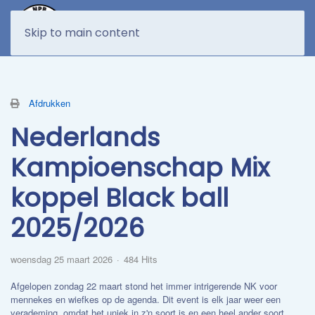
MENU
Skip to main content
Afdrukken
​Nederlands
Kampioenschap Mix
koppel Black ball
2025/2026
woensdag 25 maart 2026
484 Hits
Afgelopen zondag 22 maart stond het immer intrigerende NK voor
mennekes en wiefkes op de agenda. Dit event is elk jaar weer een
verademing, omdat het uniek in z'n soort is en een heel ander soort