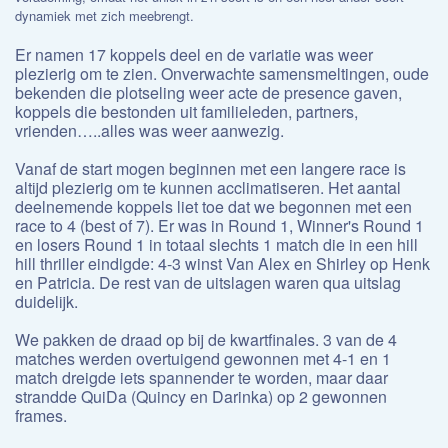
dynamiek met zich meebrengt.
Er namen 17 koppels deel en de variatie was weer
plezierig om te zien. Onverwachte samensmeltingen, oude
bekenden die plotseling weer acte de presence gaven,
koppels die bestonden uit familieleden, partners,
vrienden…..alles was weer aanwezig.
Vanaf de start mogen beginnen met een langere race is
altijd plezierig om te kunnen acclimatiseren. Het aantal
deelnemende koppels liet toe dat we begonnen met een
race to 4 (best of 7). Er was in Round 1, Winner's Round 1
en losers Round 1 in totaal slechts 1 match die in een hill
hill thriller eindigde: 4-3 winst Van Alex en Shirley op Henk
en Patricia. De rest van de uitslagen waren qua uitslag
duidelijk.
We pakken de draad op bij de kwartfinales. 3 van de 4
matches werden overtuigend gewonnen met 4-1 en 1
match dreigde iets spannender te worden, maar daar
strandde QuiDa (Quincy en Darinka) op 2 gewonnen
frames.