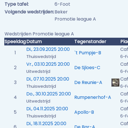
Type tafel:
6-Foot
Volgende wedstrijden:
Beker
Promotie league A
Wedstrijden Promotie league A
Speeldag
Datum
Tegenstander
Pla
Di., 23.09.2025 20:00
Caf
1
`t Pumpje-B
Thuiswedstrijd
6-F
Vr., 03.10.2025 20:00
Caf
2
De Sjloes-C
Uitwedstrijd
6-F
Di., 07.10.2025 20:00
Caf
3
De Reunie-A
Thuiswedstrijd
6-F
Do., 30.10.2025 20:00
Ca
4
Rumpenerhof-A
Uitwedstrijd
6-F
Di., 04.11.2025 20:00
Caf
5
Apollo-B
Thuiswedstrijd
6-F
Di., 18.11.2025 20:00
Caf
6
De Bar-A