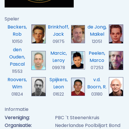
Speler
Beckers,
Brinkhoff,
de Jong,
Rob
Jack
Maikel
10150
09175
12051
den
Marcic,
Peelen,
Ouden,
Leroy
Marco
Pascal
09978
07253
11553
Roovers,
Spijkers,
v.d.
Wim
Leon
Boorn, R.
01824
01622
03180
Informatie
Vereniging:
PBC `t Steenenkruis
Organisatie:
Nederlandse Poolbiljart Bond