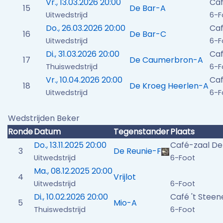
Vr., 13.03.2026 20:00
Caf
15
De Bar-A
Uitwedstrijd
6-F
Do., 26.03.2026 20:00
Caf
16
De Bar-C
Uitwedstrijd
6-F
Di., 31.03.2026 20:00
Caf
17
De Caumerbron-A
Thuiswedstrijd
6-F
Vr., 10.04.2026 20:00
Caf
18
De Kroeg Heerlen-A
Uitwedstrijd
6-F
Wedstrijden Beker
Ronde
Datum
Tegenstander
Plaats
Do., 13.11.2025 20:00
Café-zaal De
3
De Reunie-F
Uitwedstrijd
6-Foot
Ma., 08.12.2025 20:00
4
Vrijlot
Uitwedstrijd
6-Foot
Di., 10.02.2026 20:00
Café 't Steen
5
Mio-A
Thuiswedstrijd
6-Foot