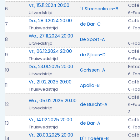
Vr., 15.11.2024 20:00
Café 
6
`t Steenenkruis-B
Uitwedstrijd
6-Foo
Do., 28.11.2024 20:00
Café
7
de Bar-C
Thuiswedstrijd
6-Foo
Wo., 27.11.2024 20:00
8
De Sport-A
Uitwedstrijd
6-Foo
Vr., 06.12.2024 20:00
Café
9
de Sjloes-D
Thuiswedstrijd
6-Foo
Do., 23.01.2025 20:00
Eetc
10
Gorissen-A
Uitwedstrijd
6-Foo
Vr., 21.02.2025 20:00
Café
11
Apollo-B
Thuiswedstrijd
6-Foo
Café
Wo., 05.02.2025 20:00
12
de Burcht-A
6-Foo
Uitwedstrijd
3
Vr., 14.02.2025 20:00
Café
13
de Bar-A
Thuiswedstrijd
6-Foo
Vr., 28.03.2025 20:00
Café
14
D`r Toeëre-B