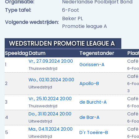
Organisatie:
Nederlandse Poolbiljart Bond
Type tafel:
6-Foot
Beker PL
Volgende wedstrijden:
Promotie league A
WEDSTRIJDEN PROMOTIE LEAGUE A
Speeldag
Datum
Tegenstander
Plaa
Vr., 27.09.2024 20:00
Café
1
Gorissen-A
Thuiswedstrijd
6-Foo
Café
Wo., 02.10.2024 20:00
2
Apollo-B
6-Foo
Uitwedstrijd
3
Vr., 25.10.2024 20:00
Café
3
de Burcht-A
Thuiswedstrijd
6-Foo
Do., 31.10.2024 20:00
Café
4
de Bar-A
Uitwedstrijd
6-Foo
Ma., 04.11.2024 20:00
Café
5
D`r Toeëre-B
Uitwedstrijd
6-Foo