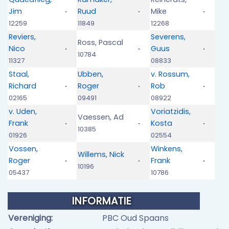
Jim
Ruud
Mike
12259
11849
12268
Reviers,
Severens,
Ross, Pascal
Nico
Guus
10784
11327
08833
Staal,
Ubben,
v. Rossum,
Richard
Roger
Rob
02165
09491
08922
v. Uden,
Voriatzidis,
Vaessen, Ad
Frank
Kosta
10385
01926
02554
Vossen,
Winkens,
Willems, Nick
Roger
Frank
10196
05437
10786
INFORMATIE
Vereniging:
PBC Oud Spaans