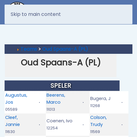
MENU
Skip to main content
Teams
>
Oud Spaans-A (PL)
Oud Spaans-A (PL)
SPELER
Augustus,
Beerens,
Bugera, J
Jos
Marco
11268
05589
11013
Cleef,
Colson,
Coenen, Ivo
Jannie
Trudy
12254
11630
11569