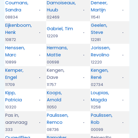
Coumans,
Damoiseaux,
Deneer,
Sandra
Huub
Martijn
08834
02469
11541
Eijkenboom,
Geelen,
Gabriel, Tim
Henk
Steve
12209
10872
12281
Henssen,
Hermans,
Jorissen,
Marc
Mattie
Revolino
10899
00698
12220
Kemper,
Kengen,
Kengen,
Engel
Dave
René
11709
11757
02734
Kipp,
Koops,
Loupias,
Patricia
Arnold
Magda
10320
11050
11258
Pas in,
Paulissen,
Paulissen,
aanvraag
Remco
Rob
333
08736
00099
Quaedflieg,
Ramaker,
Reinerdts,