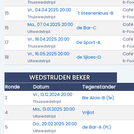
Thuiswedstrijd
6-Foo
Vr., 04.04.2025 20:00
Café
15
`t Steenenkruis-B
Thuiswedstrijd
6-Foo
Ma., 07.04.2025 20:00
Café
16
de Bar-C
Uitwedstrijd
6-Foo
Vr., 18.04.2025 20:00
Café
17
De Sport-A
Thuiswedstrijd
6-Foo
Vr., 16.05.2025 20:00
Café 
18
de Sjloes-D
Uitwedstrijd
6-Foo
WEDSTRIJDEN BEKER
Ronde
Datum
Tegenstander
Vr., 13.12.2024 20:00
3
Bie Alois-B (1e)
Thuiswedstrijd
Ma., 13.01.2025 20:00
4
Vrijlot
Uitwedstrijd
Do., 20.02.2025 20:00
5
de Bar-A (PL)
Uitwedstrijd