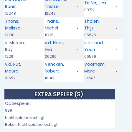
Telfer, Jim
Ronin
Tristan
09712
12248
12249
Thans,
Thans,
Tholen,
Melissa
Michel
Thijs
12130
11775
06525
v. Mulken,
v.d. Haar,
v.d. Land,
Roy
Eva
Youri
12261
06290
06599
v.d. Put,
Vencken,
Voorham,
Mauro
Robert
Marc
10652
10142
10247
EXTRA SPELER (S)
Optiespeler,
999
Nicht spielberechtigt
Beker: Nicht spielberechtigt