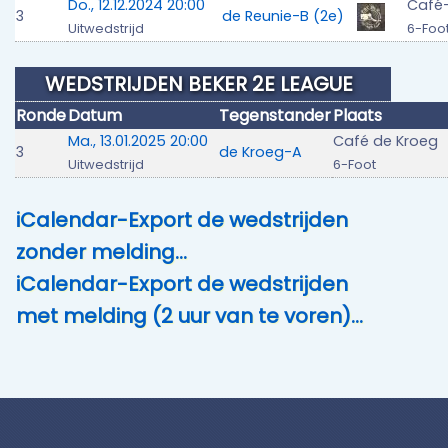
Do., 12.12.2024 20:00
Café-
3
de Reunie-B (2e)
Uitwedstrijd
6-Foo
WEDSTRIJDEN BEKER 2E LEAGUE
Ronde
Datum
Tegenstander
Plaats
Ma., 13.01.2025 20:00
Café de Kroeg
3
de Kroeg-A
Uitwedstrijd
6-Foot
iCalendar-Export de wedstrijden
zonder melding…
iCalendar-Export de wedstrijden
met melding (2 uur van te voren)…