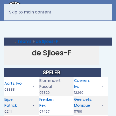
MENU
Skip to main content
Teams
>
de Sjloes-F
de Sjloes-F
SPELER
Blommaert,
Coenen,
Aarts, Ivo
Pascal
Ivo
08888
05820
12260
Eijpe,
Frenken,
Geeraets,
Patrick
Rex
Monique
02111
07467
11780