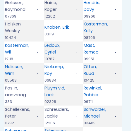
Gelissen,
Haine,
Hendrix,
Raymond
Roger
Davy
07369
12262
09966
Holzken,
Kosterman,
Knoben, Erik
Wesley
Kelly
03119
10424
08705
Kosterman,
Ledoux,
Mast,
Wil
Cyriel
Remco
12118
10787
09951
Nelissen,
Niekamp,
Otten,
Wim
Roy
Ruud
05563
06834
10425
Pas in,
Pluym v.d,
Rewinkel,
aanvraag
Loek
Robbie
333
02328
06711
Schellekens,
Schreuders,
Schwarzer,
Peter
Jackie
Michael
11792
12206
03489
Schwarzer,
Schwarzer,