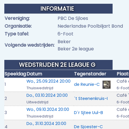
INFORMATIE
Vereniging:
PBC De Sjloes
Organisatie:
Nederlandse Poolbiljart Bond
Type tafel:
6-Foot
Beker
Volgende wedstrijden:
Beker 2e league
WEDSTRIJDEN 2E LEAGUE G
Speeldag
Datum
Tegenstander
Plaat
Wo., 25.09.2024 20:00
Café 
1
de Reunie-C
Thuiswedstrijd
6-Foot
Do., 03.10.2024 20:00
Café 
2
`t Steenenkruis-I
Uitwedstrijd
6-Foot
Wo., 09.10.2024 20:00
Café 
3
D`r Sjtee Uul-B
Thuiswedstrijd
6-Foot
Do., 31.10.2024 20:00
4
De Sjoester-C