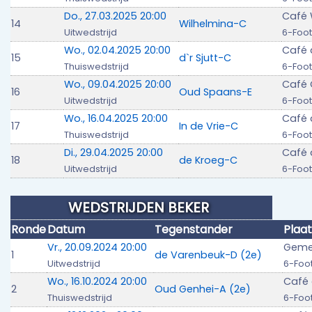
Do., 27.03.2025 20:00
Café 
14
Wilhelmina-C
Uitwedstrijd
6-Foot
Wo., 02.04.2025 20:00
Café 
15
d`r Sjutt-C
Thuiswedstrijd
6-Foot
Wo., 09.04.2025 20:00
Café
16
Oud Spaans-E
Uitwedstrijd
6-Foot
Wo., 16.04.2025 20:00
Café 
17
In de Vrie-C
Thuiswedstrijd
6-Foot
Di., 29.04.2025 20:00
Café 
18
de Kroeg-C
Uitwedstrijd
6-Foot
WEDSTRIJDEN BEKER
Ronde
Datum
Tegenstander
Plaat
Vr., 20.09.2024 20:00
Geme
1
de Varenbeuk-D (2e)
Uitwedstrijd
6-Foo
Wo., 16.10.2024 20:00
Café 
2
Oud Genhei-A (2e)
Thuiswedstrijd
6-Foo