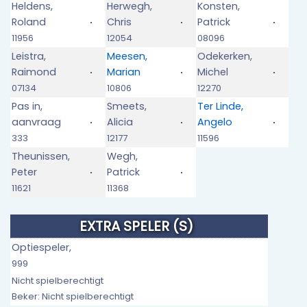
Heldens,
Herwegh,
Konsten,
Roland
Chris
Patrick
11956
12054
08096
Leistra,
Meesen,
Odekerken,
Raimond
Marian
Michel
07134
10806
12270
Pas in,
Smeets,
Ter Linde,
aanvraag
Alicia
Angelo
333
12177
11596
Theunissen,
Wegh,
Peter
Patrick
11621
11368
EXTRA SPELER (S)
Optiespeler,
999
Nicht spielberechtigt
Beker: Nicht spielberechtigt