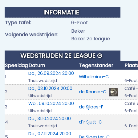
INFORMATIE
Type tafel:
6-Foot
Beker
Volgende wedstrijden:
Beker 2e league
WEDSTRIJDEN 2E LEAGUE G
Speeldag
Datum
Tegenstander
Plaat
Do., 26.09.2024 20:00
1
Wilhelmina-C
Thuiswedstrijd
6-Foot
Do., 03.10.2024 20:00
Café-
2
de Reunie-C
Uitwedstrijd
6-Foot
Wo., 09.10.2024 20:00
Café 
3
de Sjloes-F
Uitwedstrijd
6-Foot
Do., 31.10.2024 20:00
4
d`r Sjutt-C
Thuiswedstrijd
6-Foot
Do., 07.11.2024 20:00
5
De Sjoester-C