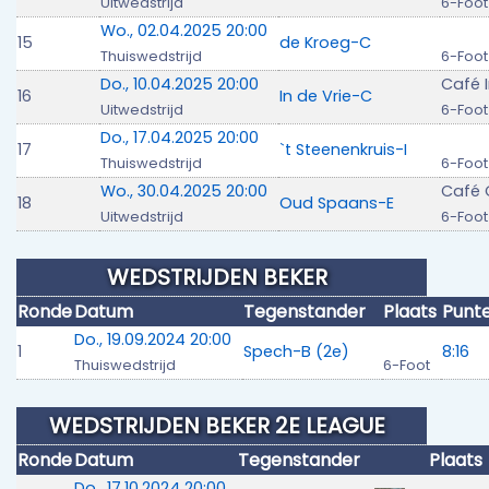
Uitwedstrijd
6-Foot
Wo., 02.04.2025 20:00
15
de Kroeg-C
Thuiswedstrijd
6-Foot
Do., 10.04.2025 20:00
Café I
16
In de Vrie-C
Uitwedstrijd
6-Foot
Do., 17.04.2025 20:00
17
`t Steenenkruis-I
Thuiswedstrijd
6-Foot
Wo., 30.04.2025 20:00
Café 
18
Oud Spaans-E
Uitwedstrijd
6-Foot
WEDSTRIJDEN BEKER
Ronde
Datum
Tegenstander
Plaats
Punt
Do., 19.09.2024 20:00
1
Spech-B (2e)
8:16
Thuiswedstrijd
6-Foot
WEDSTRIJDEN BEKER 2E LEAGUE
Ronde
Datum
Tegenstander
Plaats
Do., 17.10.2024 20:00