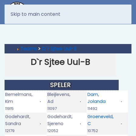
MENU
Skip to main content
Teams
>
D`r Sjtee Uul-B
D`r Sjtee Uul-B
SPELER
Bemelmans,
Bleijlevens,
Dam,
Kim
Ad
Jolanda
11915
11097
11492
Godehardt,
Godehardt,
Groeneveld,
Sandra
Sjereno
C
12179
12052
10752