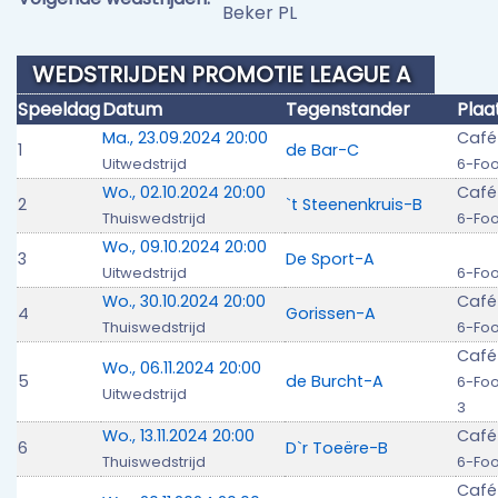
Beker PL
WEDSTRIJDEN PROMOTIE LEAGUE A
Speeldag
Datum
Tegenstander
Plaa
Ma., 23.09.2024 20:00
Café
1
de Bar-C
Uitwedstrijd
6-Foo
Wo., 02.10.2024 20:00
Café
2
`t Steenenkruis-B
Thuiswedstrijd
6-Foo
Wo., 09.10.2024 20:00
3
De Sport-A
Uitwedstrijd
6-Foo
Wo., 30.10.2024 20:00
Café
4
Gorissen-A
Thuiswedstrijd
6-Foo
Café
Wo., 06.11.2024 20:00
5
de Burcht-A
6-Foo
Uitwedstrijd
3
Wo., 13.11.2024 20:00
Café
6
D`r Toeëre-B
Thuiswedstrijd
6-Foo
Café