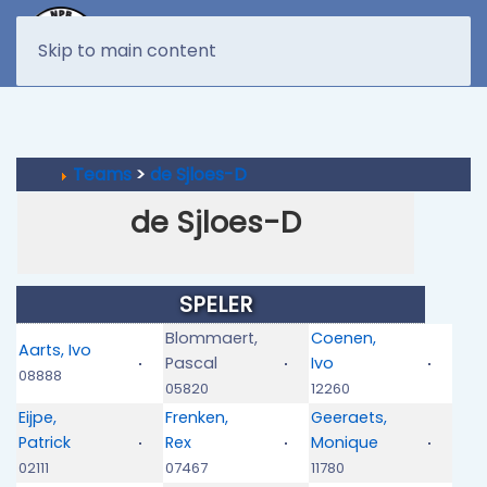
MENU
Skip to main content
Teams
>
de Sjloes-D
de Sjloes-D
SPELER
Blommaert,
Coenen,
Aarts, Ivo
Pascal
Ivo
08888
05820
12260
Eijpe,
Frenken,
Geeraets,
Patrick
Rex
Monique
02111
07467
11780