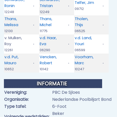
Telfer, Jim
Ronin
Tristan
09712
12248
12249
Thans,
Thans,
Tholen,
Melissa
Michel
Thijs
12130
11775
06525
v. Mulken,
v.d. Haar,
v.d. Land,
Roy
Eva
Youri
12261
06290
06599
v.d. Put,
Vencken,
Voorham,
Mauro
Robert
Marc
10652
10142
10247
INFORMATIE
Vereniging:
PBC De Sjloes
Organisatie:
Nederlandse Poolbiljart Bond
Type tafel:
6-Foot
Beker
Volgende wedstrijden: