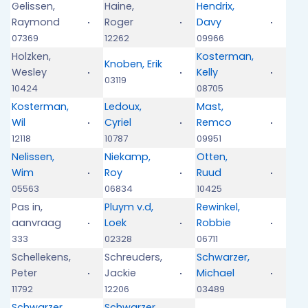
Gelissen,
Haine,
Hendrix,
Raymond
Roger
Davy
07369
12262
09966
Holzken,
Kosterman,
Knoben, Erik
Wesley
Kelly
03119
10424
08705
Kosterman,
Ledoux,
Mast,
Wil
Cyriel
Remco
12118
10787
09951
Nelissen,
Niekamp,
Otten,
Wim
Roy
Ruud
05563
06834
10425
Pas in,
Pluym v.d,
Rewinkel,
aanvraag
Loek
Robbie
333
02328
06711
Schellekens,
Schreuders,
Schwarzer,
Peter
Jackie
Michael
11792
12206
03489
Schwarzer,
Schwarzer,