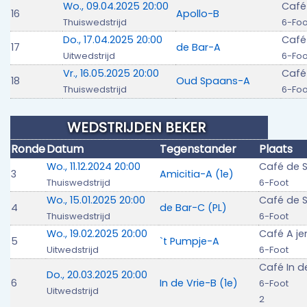
Wo., 09.04.2025 20:00
Café
16
Apollo-B
Thuiswedstrijd
6-Foo
Do., 17.04.2025 20:00
Café
17
de Bar-A
Uitwedstrijd
6-Foo
Vr., 16.05.2025 20:00
Café
18
Oud Spaans-A
Thuiswedstrijd
6-Foo
WEDSTRIJDEN BEKER
Ronde
Datum
Tegenstander
Plaats
Wo., 11.12.2024 20:00
Café de S
3
Amicitia-A (1e)
Thuiswedstrijd
6-Foot
Wo., 15.01.2025 20:00
Café de S
4
de Bar-C (PL)
Thuiswedstrijd
6-Foot
Wo., 19.02.2025 20:00
Café A je
5
`t Pumpje-A
Uitwedstrijd
6-Foot
Café In d
Do., 20.03.2025 20:00
6
In de Vrie-B (1e)
6-Foot
Uitwedstrijd
2