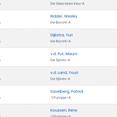
A
De Gebroken Keu-A
Ridder, Wesley
A
De Burcht-A
Dijkstra, Yuri
A
De Burcht-A
v.d. Put, Mauro
A
De Sjloes-A
v.d. Land, Youri
A
De Sjloes-A
Savelberg, Patrick
A
`t Pumpje-A
Koussen, Rene
A
`t Pumpje-A