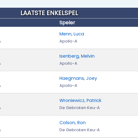
LAATSTE ENKELSPEL
Speler
Menn, Luca
A
Apollo-A
Isenberg, Melvin
A
Apollo-A
Haegmans, Joey
A
Apollo-A
Wroniewicz, Patrick
A
De Gebroken Keu-A
Colson, Ron
A
De Gebroken Keu-A