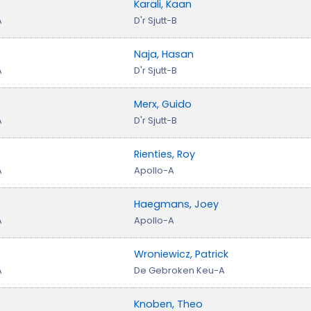
Karali, Kaan
A
D'r Sjutt-B
Naja, Hasan
A
D'r Sjutt-B
Merx, Guido
A
D'r Sjutt-B
Rienties, Roy
A
Apollo-A
Haegmans, Joey
A
Apollo-A
Wroniewicz, Patrick
A
De Gebroken Keu-A
Knoben, Theo