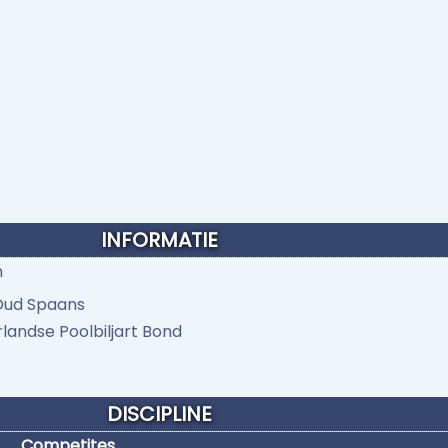
INFORMATIE
n
Oud Spaans
landse Poolbiljart Bond
DISCIPLINE
Competites