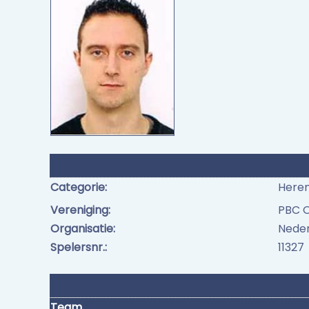
Categorie:
Here
Vereniging:
PBC 
Organisatie:
Neder
Spelersnr.:
11327
Team