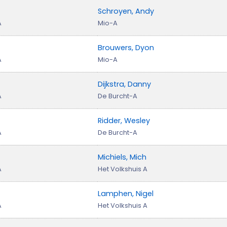
Schroyen, Andy
A
Mio-A
Brouwers, Dyon
A
Mio-A
Dijkstra, Danny
A
De Burcht-A
Ridder, Wesley
A
De Burcht-A
Michiels, Mich
A
Het Volkshuis A
Lamphen, Nigel
A
Het Volkshuis A