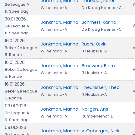
Jonkman, Manno
Lindelauf, Peter
W
2e League A
Wilhelmina-A
De Kroeg Heerlen-C
11. Speeldag
30.01.2026
Jonkman, Manno
Schmetz, Karina
W
2e League A
Wilhelmina-A
De Kroeg Heerlen-C
11. Speeldag
16.01.2026
Jonkman, Manno
Ruers, Kevin
V
Beker 2e league
Wilhelmina-A
`t Heukske-A
5. Ronde
16.01.2026
Jonkman, Manno
Brouwers, Bjorn
V
Beker 2e league
Wilhelmina-A
`t Heukske-A
5. Ronde
16.01.2026
Jonkman, Manno
Theunissen, Theo
V
Beker 2e league
Wilhelmina-A
`t Heukske-A
5. Ronde
09.01.2026
Jonkman, Manno
Nollgen, Ans
V
2e League A
Wilhelmina-A
Rumpenerhof-D
9. Speeldag
09.01.2026
Jonkman, Manno
v. Opbergen, Nick
V
2e League A