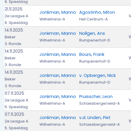
6. Speeldag
21.11.2025
Jonkman, Manno
Agostinho, Miton
V
2e League A
Wilhelmina-A
Het Centrum-A
6. Speeldag
14.11.2025
Jonkman, Manno
Nollgen, Ans
W
Beker
Wilhelmina-A
Rumpenerhof-D
3. Ronde
14.11.2025
Jonkman, Manno
Bours, Frank
W
Beker
Wilhelmina-A
Rumpenerhof-D
3. Ronde
14.11.2025
Jonkman, Manno
v. Opbergen, Nick
W
Beker
Wilhelmina-A
Rumpenerhof-D
3. Ronde
07.11.2025
Jonkman, Manno
Pruisscher, Leon
V
2e League A
Wilhelmina-A
Schaesbergerveld-A
5. Speeldag
07.11.2025
Jonkman, Manno
v.d. Linden, Piet
W
2e League A
Wilhelmina-A
Schaesbergerveld-A
5. Speeldag