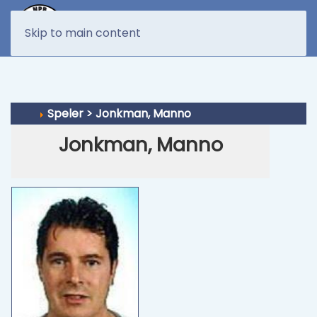
MENU
Skip to main content
Speler > Jonkman, Manno
Jonkman, Manno