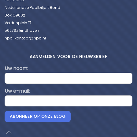
Nederlandse Poolbiljart Bond
Box G9002
Verdunplein 17
5627SZ Eindhoven
npb-kantoor@npb.nl
AANMELDEN VOOR DE NIEUWSBRIEF
Uw naam:
Uw e-mail:
ABONNEER OP ONZE BLOG