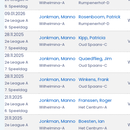
Wilhelmina-A
Rumpenerhof-D
9. Speeldag
09.01.2026
Jonkman, Manno
Rosenboom, Patrick
W
2e League A
Wilhelmina-A
Rumpenerhof-D
9. Speeldag
28.11.2025
Jonkman, Manno
Kipp, Patricia
V
2e League A
Wilhelmina-A
Oud Spaans-C
7. Speeldag
28.11.2025
Jonkman, Manno
Quaedflieg, Jim
W
2e League A
Wilhelmina-A
Oud Spaans-C
7. Speeldag
28.11.2025
Jonkman, Manno
Winkens, Frank
V
2e League A
Wilhelmina-A
Oud Spaans-C
7. Speeldag
21.11.2025
Jonkman, Manno
Franssen, Roger
V
2e League A
Wilhelmina-A
Het Centrum-A
6. Speeldag
21.11.2025
Jonkman, Manno
Boesten, Ian
W
2e League A
Wilhelmina-A
Het Centrum-A