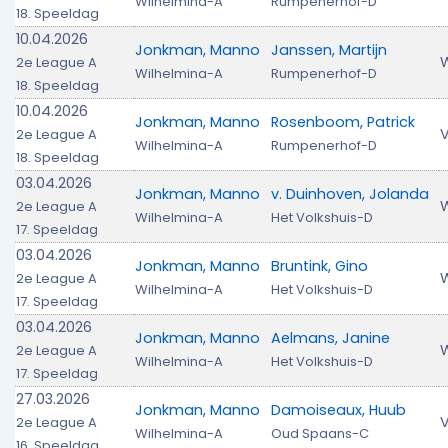
Wilhelmina-A
Rumpenerhof-D
18. Speeldag
10.04.2026
Jonkman, Manno
Janssen, Martijn
W
2e League A
Wilhelmina-A
Rumpenerhof-D
18. Speeldag
10.04.2026
Jonkman, Manno
Rosenboom, Patrick
V
2e League A
Wilhelmina-A
Rumpenerhof-D
18. Speeldag
03.04.2026
Jonkman, Manno
v. Duinhoven, Jolanda
W
2e League A
Wilhelmina-A
Het Volkshuis-D
17. Speeldag
03.04.2026
Jonkman, Manno
Bruntink, Gino
W
2e League A
Wilhelmina-A
Het Volkshuis-D
17. Speeldag
03.04.2026
Jonkman, Manno
Aelmans, Janine
W
2e League A
Wilhelmina-A
Het Volkshuis-D
17. Speeldag
27.03.2026
Jonkman, Manno
Damoiseaux, Huub
V
2e League A
Wilhelmina-A
Oud Spaans-C
16. Speeldag