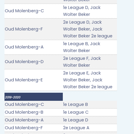
1e League D, Jack
Oud Molenberg-C
Wolter Beker
2e League D, Jack
Oud Molenberg-F
Wolter Beker, Jack
Wolter Beker 2e league
1e League B, Jack
Oud Molenberg-A
Wolter Beker
2e League F, Jack
Oud Molenberg-D
Wolter Beker
2e League E, Jack
Oud Molenberg-E
Wolter Beker, Jack
Wolter Beker 2e league
2019-2020
Oud Molenberg-C
1e League B
Oud Molenberg-B
1e League C
Oud Molenberg-A
1e League D
Oud Molenberg-F
2e League A