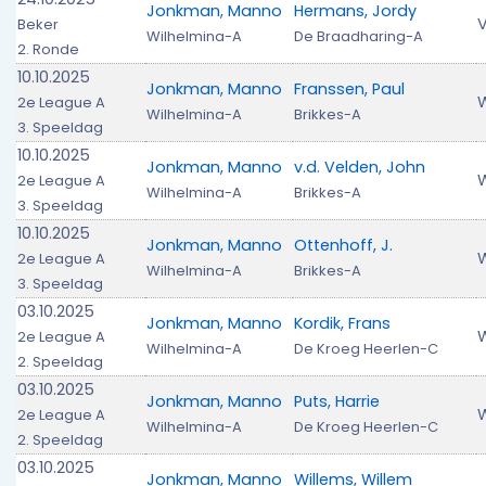
Jonkman, Manno
Hermans, Jordy
V
Beker
Wilhelmina-A
De Braadharing-A
2. Ronde
10.10.2025
Jonkman, Manno
Franssen, Paul
W
2e League A
Wilhelmina-A
Brikkes-A
3. Speeldag
10.10.2025
Jonkman, Manno
v.d. Velden, John
W
2e League A
Wilhelmina-A
Brikkes-A
3. Speeldag
10.10.2025
Jonkman, Manno
Ottenhoff, J.
W
2e League A
Wilhelmina-A
Brikkes-A
3. Speeldag
03.10.2025
Jonkman, Manno
Kordik, Frans
W
2e League A
Wilhelmina-A
De Kroeg Heerlen-C
2. Speeldag
03.10.2025
Jonkman, Manno
Puts, Harrie
W
2e League A
Wilhelmina-A
De Kroeg Heerlen-C
2. Speeldag
03.10.2025
Jonkman, Manno
Willems, Willem