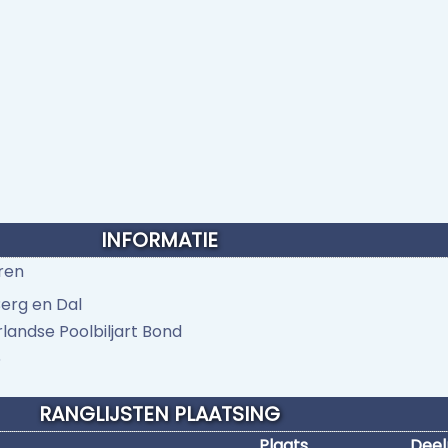
INFORMATIE
ren
erg en Dal
landse Poolbiljart Bond
6
RANGLIJSTEN PLAATSING
Plaats
Dee