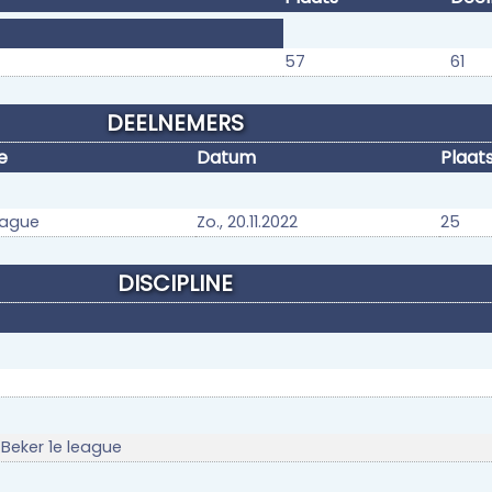
57
61
DEELNEMERS
e
Datum
Plaat
eague
Zo., 20.11.2022
25
DISCIPLINE
 Beker 1e league