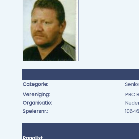
Categorie:
Senio
Vereniging:
PBC B
Organisatie:
Neder
Spelersnr.:
1064
Ranglijst