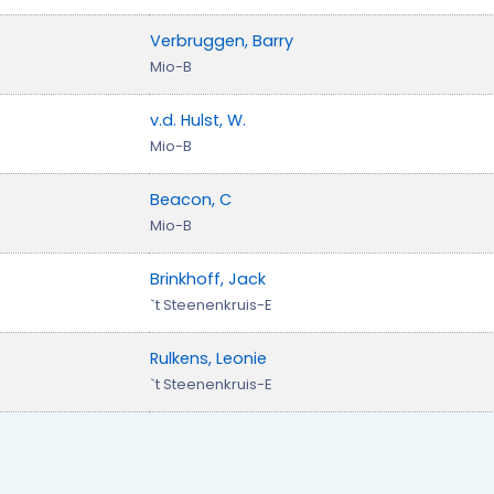
Verbruggen, Barry
Mio-B
v.d. Hulst, W.
Mio-B
Beacon, C
Mio-B
Brinkhoff, Jack
`t Steenenkruis-E
Rulkens, Leonie
`t Steenenkruis-E