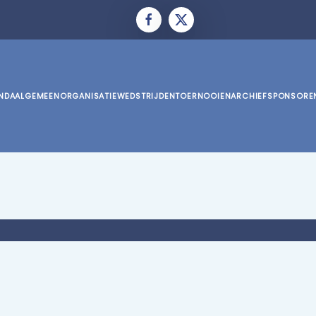
NDA
ALGEMEEN
ORGANISATIE
WEDSTRIJDEN
TOERNOOIEN
ARCHIEF
SPONSORE