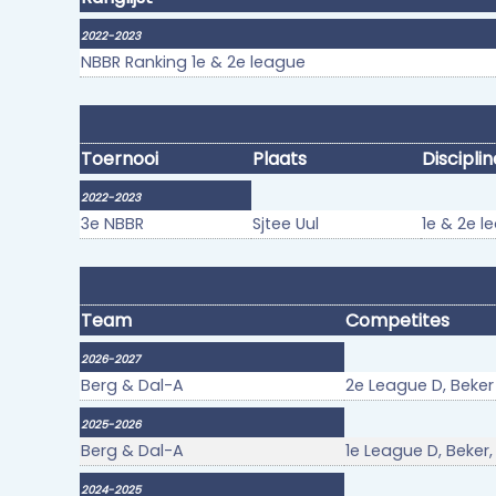
2022-2023
NBBR Ranking 1e & 2e league
Toernooi
Plaats
Disciplin
2022-2023
3e NBBR
Sjtee Uul
1e & 2e l
Team
Competites
2026-2027
Berg & Dal-A
2e League D, Beker
2025-2026
Berg & Dal-A
1e League D, Beker,
2024-2025